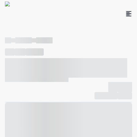
----
----- -----
----- -----
----
-----
---- ------
----- ----- -- ------ ---- ---- -- ----- ----- -----
--- ------
----- ----- -- ------ ----- ----- -- ------
-------------
Compartilhar
Favorito