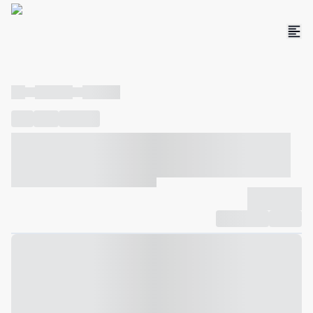
----
----- -----
----- -----
----
-----
---- ------
----- ----- -- ------ ---- ---- -- ----- ----- -----
--- ------
----- ----- -- ------ ----- ----- -- ------
-------------
Compartilhar
Favorito