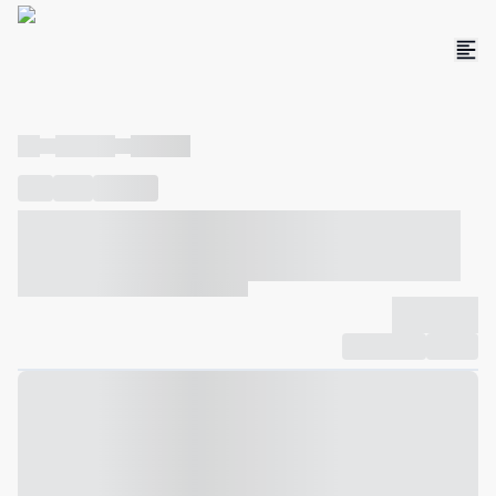
----
----- -----
----- -----
----
-----
---- ------
----- ----- -- ------ ---- ---- -- ----- ----- -----
--- ------
----- ----- -- ------ ----- ----- -- ------
-------------
Compartilhar
Favorito