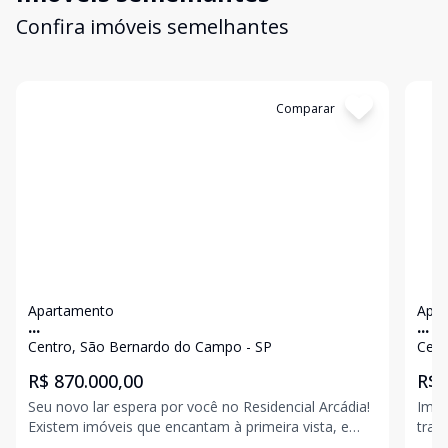
Confira imóveis semelhantes
Cód:
4965
Comparar
Có
Apartamento
Apa
...
...
Centro, São Bernardo do Campo - SP
Cent
R$ 870.000,00
R$ 
Seu novo lar espera por você no Residencial Arcádia!
Imag
Existem imóveis que encantam à primeira vista, e
tran
outros que conquistam pelo conforto e pela
Este