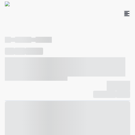
----
----- -----
----- -----
----
-----
---- ------
----- ----- -- ------ ---- ---- -- ----- ----- -----
--- ------
----- ----- -- ------ ----- ----- -- ------
-------------
Compartilhar
Favorito