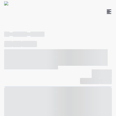
----
----- -----
----- -----
----
-----
---- ------
----- ----- -- ------ ---- ---- -- ----- ----- -----
--- ------
----- ----- -- ------ ----- ----- -- ------
-------------
Compartilhar
Favorito