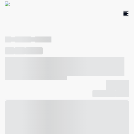
----
----- -----
----- -----
----
-----
---- ------
----- ----- -- ------ ---- ---- -- ----- ----- -----
--- ------
----- ----- -- ------ ----- ----- -- ------
-------------
Compartilhar
Favorito