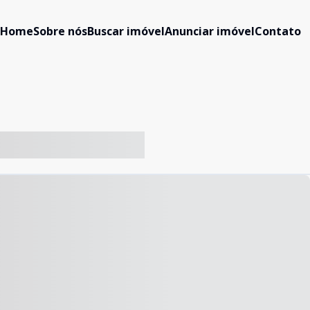
Home
Sobre nós
Buscar imóvel
Anunciar imóvel
Contato
-- ----- ----- --- ------