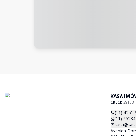
KASA IMÓV
CRECI:
29188J
(11) 4251-
(11) 95284
kasa@kasa
Avenida Dom