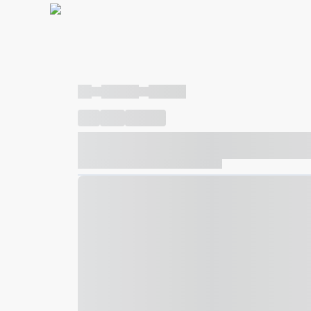
----
----- -----
----- -----
----
-----
---- ------
----- ----- -- ------ ---- ---- -- ---
----- ----- -- ------ ----- ----- -- ------