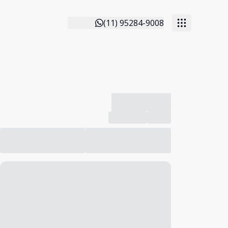
(11) 95284-9008
-------------
Compartilhar
Favorito