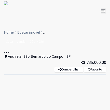
Home
Buscar imóvel
...
Casa
Venda
Cód:
4056
...
Anchieta, São Bernardo do Campo - SP
R$ 735.000,00
Compartilhar
Favorito