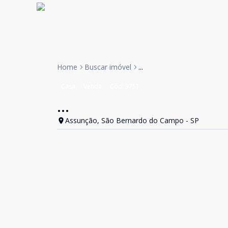
Home
Buscar imóvel
...
Casa
Venda
Cód:
3751
...
Assunção, São Bernardo do Campo - SP