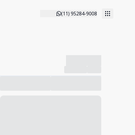
(11) 95284-9008
-------------
Compartilhar
Favorito