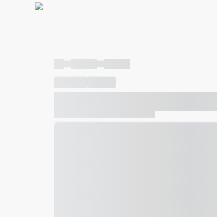
----
----- -----
----- -----
----
-----
---- ------
----- ----- -- ------ ---- ---- -- ---
----- ----- -- ------ ----- ----- -- ------