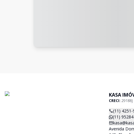
KASA IMÓV
CRECI:
29188J
(11) 4251-
(11) 95284
kasa@kasa
Avenida Dom