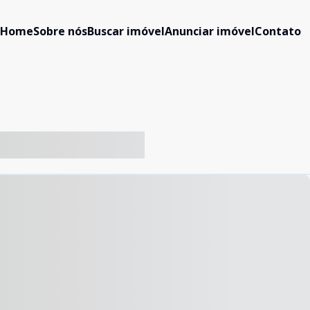
Home
Sobre nós
Buscar imóvel
Anunciar imóvel
Contato
-- ----- ----- --- ------