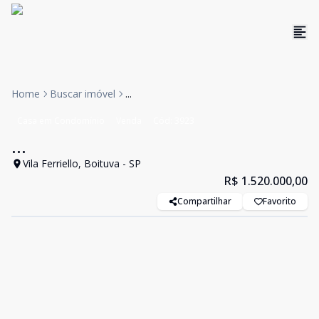
Home
Buscar imóvel
...
Casa em Condomínio
Venda
Cód:
3923
...
Vila Ferriello, Boituva - SP
R$ 1.520.000,00
Compartilhar
Favorito