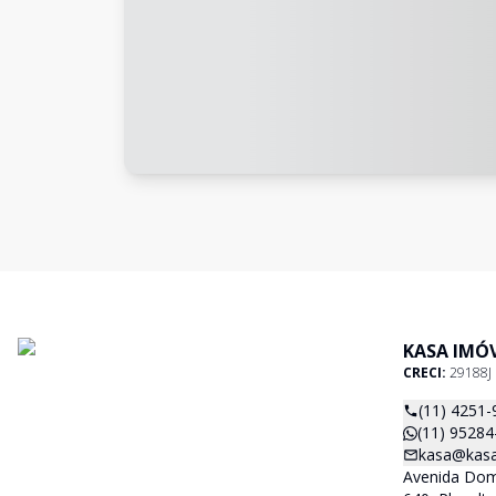
KASA IMÓV
CRECI:
29188J
(11) 4251-
(11) 95284
kasa@kasa
Avenida Dom