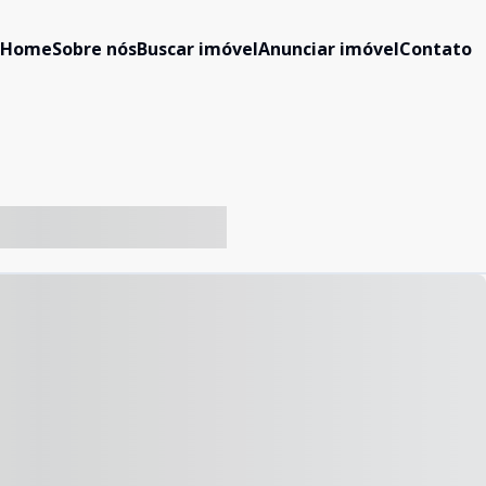
Home
Sobre nós
Buscar imóvel
Anunciar imóvel
Contato
-- ----- ----- --- ------