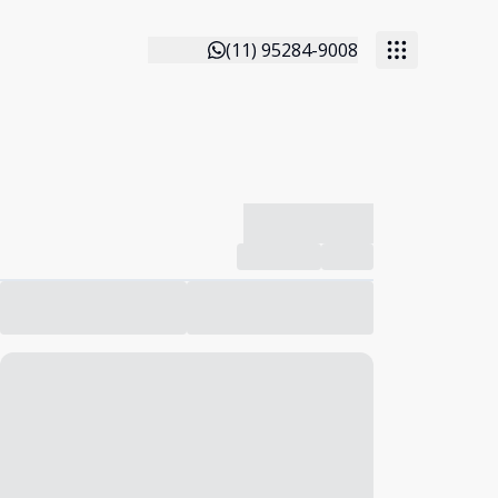
(11) 95284-9008
-------------
Compartilhar
Favorito