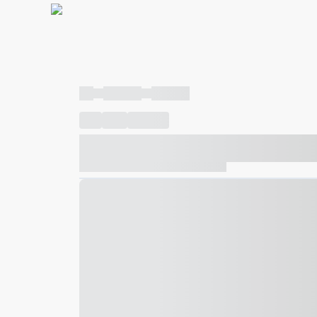
----
----- -----
----- -----
----
-----
---- ------
----- ----- -- ------ ---- ---- -- ---
----- ----- -- ------ ----- ----- -- ------