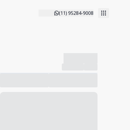
(11) 95284-9008
-------------
Compartilhar
Favorito