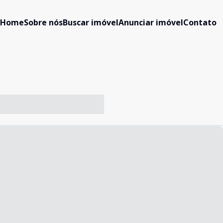
Home
Sobre nós
Buscar imóvel
Anunciar imóvel
Contato
-- ----- ----- --- ------