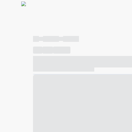
----
----- -----
----- -----
----
-----
---- ------
----- ----- -- ------ ---- ---- -- ---
----- ----- -- ------ ----- ----- -- ------