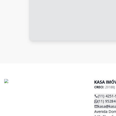
KASA IMÓV
CRECI:
29188J
(11) 4251-
(11) 95284
kasa@kasa
Avenida Dom