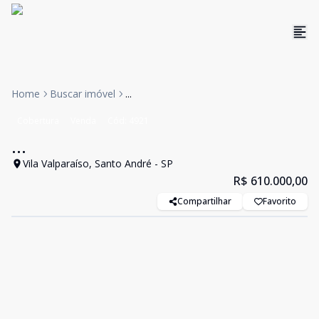
Home
Buscar imóvel
...
Cobertura
Venda
Cód:
4921
...
Vila Valparaíso, Santo André - SP
R$ 610.000,00
Compartilhar
Favorito