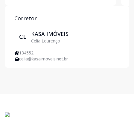
Cozinha em conceito aberto americana planejada -
priva
Banheiro soci
Corretor
KASA IMÓVEIS
CL
Celia Lourenço
134552
celia@kasaimoveis.net.br