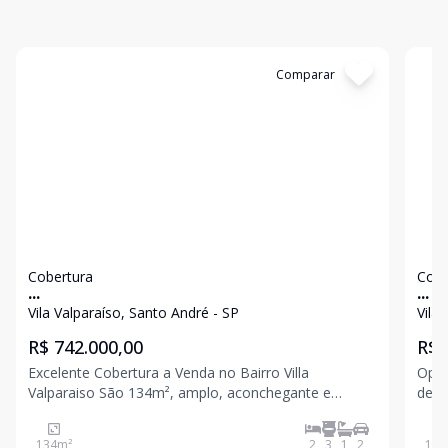
Cód:
4270
Comparar
Có
Cobertura
Cobe
...
...
Vila Valparaíso, Santo André - SP
Vila
R$ 742.000,00
R$ 
Excelente Cobertura a Venda no Bairro Villa
Opor
Valparaiso São 134m², amplo, aconchegante e
desf
moderno - 2 Dormitórios - Sendo 1 Suíte master
une c
com sacada - Sala ampla para dois ambientes -
divi
134
m²
2
3
1
2
115