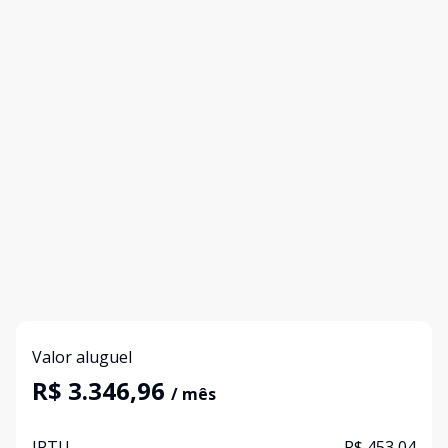
Valor aluguel
R$ 3.346,96
/ mês
IPTU
R$ 453,04