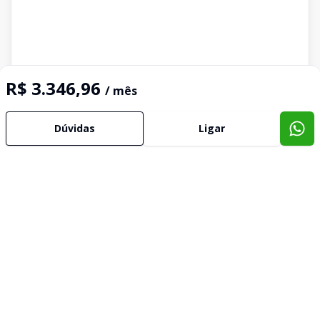
R$ 3.346,96
/ mês
Dúvidas
Ligar
Corretor
KASA IMÓVEIS
SS
Solange Silva
306314
corretora@kasaimoveis.net.br