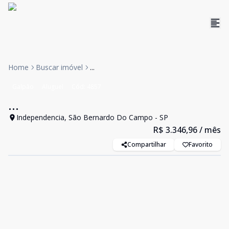
Home
Buscar imóvel
...
Galpão
Aluguel
Cód:
4857
...
Independencia, São Bernardo Do Campo - SP
R$ 3.346,96
/ mês
Compartilhar
Favorito