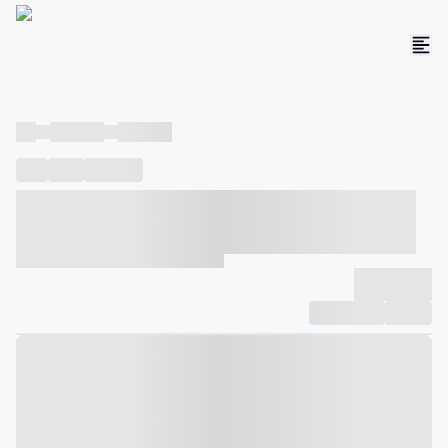
----
----- -----
----- -----
----
-----
---- ------
----- ----- -- ------ ---- ---- -- ----- ----- -----
--- ------
----- ----- -- ------ ----- ----- -- ------
-------------
Compartilhar
Favorito