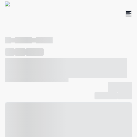
----
----- -----
----- -----
----
-----
---- ------
----- ----- -- ------ ---- ---- -- ----- ----- -----
--- ------
----- ----- -- ------ ----- ----- -- ------
-------------
Compartilhar
Favorito