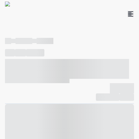
----
----- -----
----- -----
----
-----
---- ------
----- ----- -- ------ ---- ---- -- ----- ----- -----
--- ------
----- ----- -- ------ ----- ----- -- ------
-------------
Compartilhar
Favorito