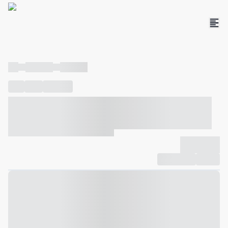
----
----- -----
----- -----
----
-----
---- ------
----- ----- -- ------ ---- ---- -- ----- ----- -----
--- ------
----- ----- -- ------ ----- ----- -- ------
-------------
Compartilhar
Favorito