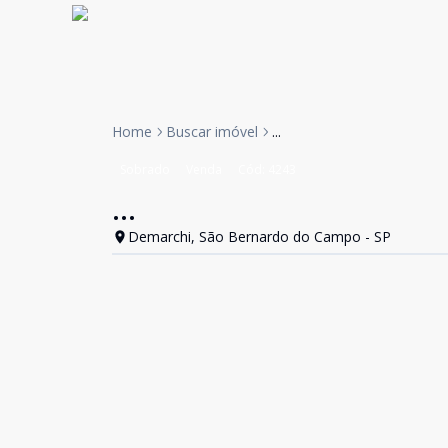
Home
Buscar imóvel
...
Sobrado
Venda
Cód:
4243
...
Demarchi, São Bernardo do Campo - SP