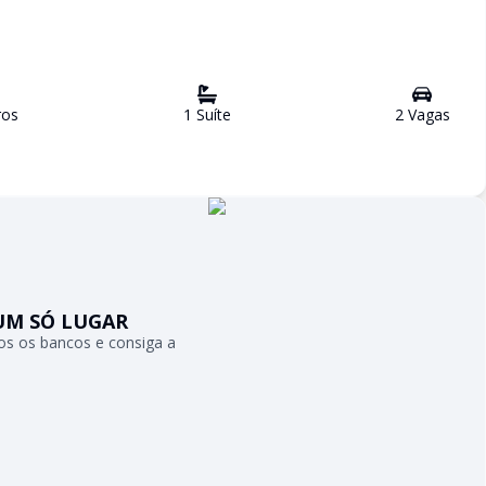
ro
s
1
Suíte
2
Vaga
s
UM SÓ LUGAR
s os bancos e consiga a