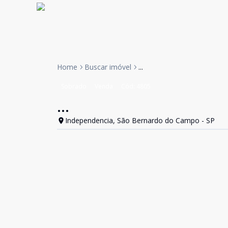
Home
Buscar imóvel
...
Sobrado
Venda
Cód:
4805
...
Independencia, São Bernardo do Campo - SP