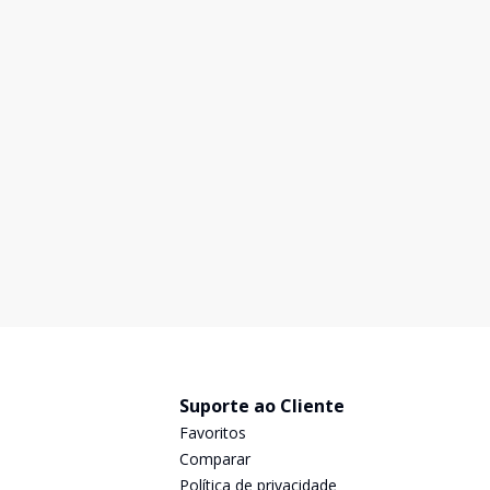
Sobrado
...
Independencia, São Bernardo do Campo - SP
R$ 895.000,00
Excelente Sobrado no bairro Independência cm 180m²
de área construída! Único Dono com lindos
acabamentos! 3 suítes - sendo 2 com varanda e 1 suíte
com closet Sala dois ambientes com excelente
180
m²
3
4
3
4
iluminação externa! Lavabo Sala de Jantar Coz
Suporte ao Cliente
Favoritos
Comparar
Política de privacidade