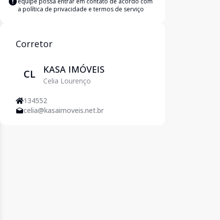
equipe possa entrar em contato de acordo com
a
política de privacidade e termos de serviço
Corretor
KASA IMÓVEIS
CL
Celia Lourenço
134552
celia@kasaimoveis.net.br