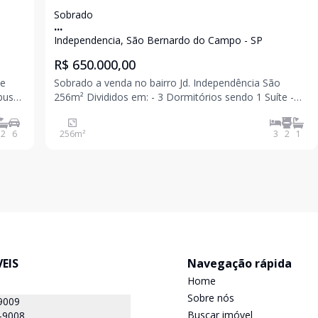
Sobrado
...
Independencia, São Bernardo do Campo - SP
R$ 650.000,00
 e
Sobrado a venda no bairro Jd. Independência São
256m² Divididos em: - 3 Dormitórios sendo 1 Suíte -
Sala ampla com dois ambientes - Quintal amplo -
Cozinha ampla - Banheiro social - Área de serviço
2
6
256
m²
3
2
1
coberta - Terraço - Garagem Com
EIS
Navegação rápida
Home
Sobre nós
9009
Buscar imóvel
-9008