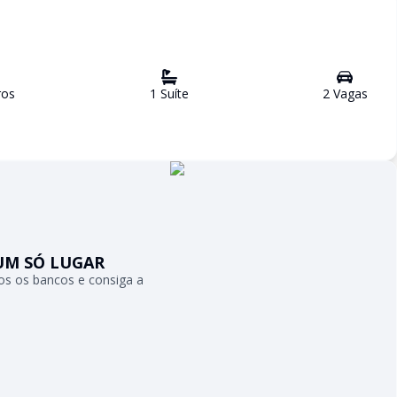
ro
s
1
Suíte
2
Vaga
s
UM SÓ LUGAR
s os bancos e consiga a