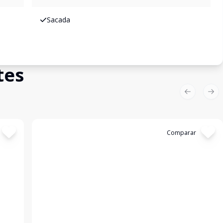
Sacada
tes
Previous sl
Nex
Cód:
4251
Comparar