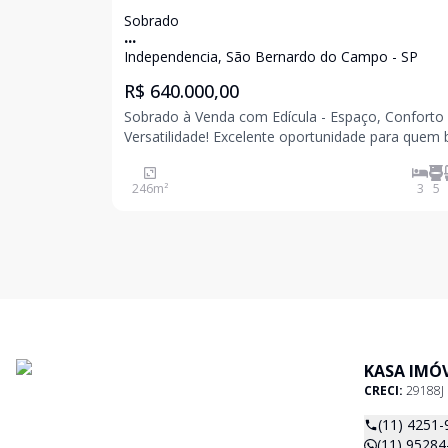
Sobrado
...
Independencia, São Bernardo do Campo - SP
R$ 640.000,00
Sobrado à Venda com Edícula - Espaço, Conforto
Versatilidade! Excelente oportunidade para quem busca
um imóvel completo! Características Casa Principal: - 2
suítes - Sala espaçosa bem iluminada - Cozinha ampla
246
m²
3
5
- Lavabo - 6 Vagas de ga
KASA IMÓV
CRECI:
29188J
(11) 4251-
(11) 95284