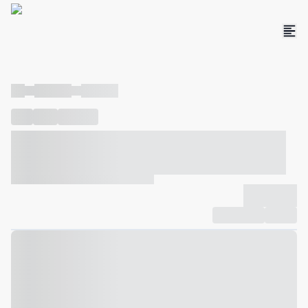
----
----- -----
----- -----
----
-----
---- ------
----- ----- -- ------ ---- ---- -- ----- ----- -----
--- ------
----- ----- -- ------ ----- ----- -- ------
-------------
Compartilhar
Favorito