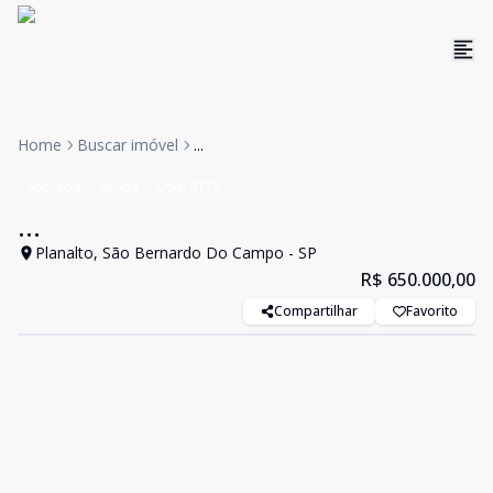
Home
Buscar imóvel
...
Sobrado
Venda
Cód:
4178
...
Planalto, São Bernardo Do Campo - SP
R$ 650.000,00
Compartilhar
Favorito