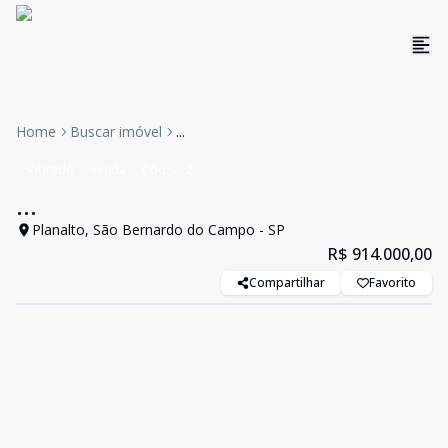
Home
Buscar imóvel
...
Sobrado
Venda
Cód:
2123
...
Planalto, São Bernardo do Campo - SP
R$ 914.000,00
Compartilhar
Favorito