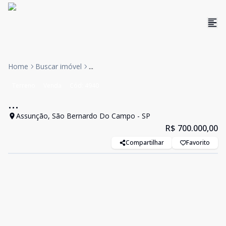
Home
Buscar imóvel
...
Terreno
Venda
Cód:
4940
...
Assunção, São Bernardo Do Campo - SP
R$ 700.000,00
Compartilhar
Favorito